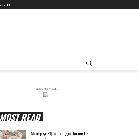
ология
- Advertisment -
MOST READ
Минтруд РФ переведет более 1,5