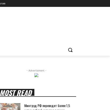
огия
- Advertisment -
MOST READ
Минтруд РФ переведет более 1,5