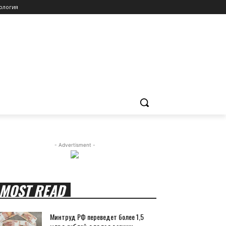
ология
- Advertisment -
MOST READ
Минтруд РФ переведет более 1,5