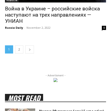
Новости
Война в Украине – российские войска
наступают на трех направлениях —
УНИАН
Russia Daily
-
November 2, 2022
0
1
2
- Advertisment -
MOST READ
Минтруд РФ переведет более 1,5 млрд рублей