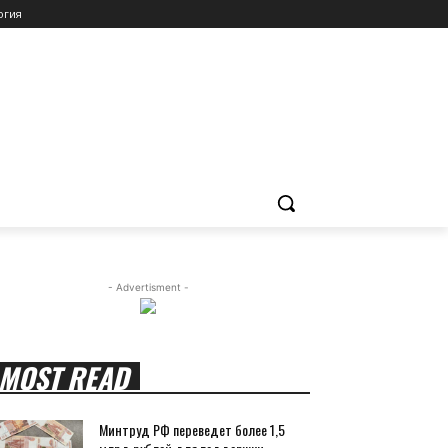
огия
- Advertisment -
MOST READ
Минтруд РФ переведет более 1,5