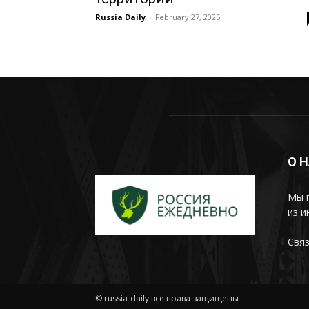
Russia Daily
-
February 27, 2025
О 
Мы 
из и
Связ
© russia-daily все права защищены