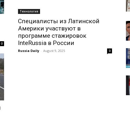
Технология
Специалисты из Латинской
Америки участвуют в
программе стажировок
InteRussia в России
0
Russia Daily
-
August 9, 2025
0
я