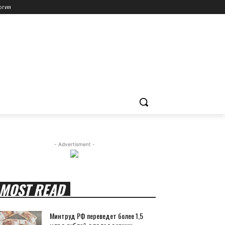
огия
- Advertisment -
MOST READ
Минтруд РФ переведет более 1,5