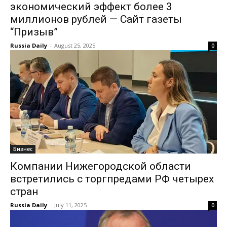
экономический эффект более 3
миллионов рублей — Сайт газеты
“Призыв”
Russia Daily
-
August 25, 2025
0
Бизнес
Компании Нижегородской области
встретились с торгпредами РФ четырех
стран
Russia Daily
-
July 11, 2025
0