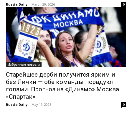
Russia Daily
-
March 30, 2026
0
Избранные новости
Старейшее дерби получится ярким и
без Лички — обе команды порадуют
голами. Прогноз на «Динамо» Москва —
«Спартак»
Russia Daily
-
May 11, 2025
0