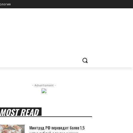
ология
- Advertisment -
MOST READ
Минтруд РФ переведет более 1,5