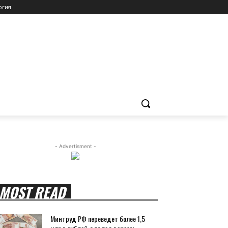
огия
- Advertisment -
MOST READ
Минтруд РФ переведет более 1,5