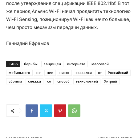
после утверждения спецификации IEEE 802.11bf. В тот
же период Альянс Wi-Fi начал продвигать технологию
Wi-Fi Sensing, позиционируя Wi-Fi как нечто большее,
чем просто механизм передачи данных.
Геннадий Ефремов
TAGS
борьбы
защищен
интернета
массовой
мобильного
не
нее
никто
оказался
от
Российский
сбоями
слежки
со
способ
технологией
Хитрый