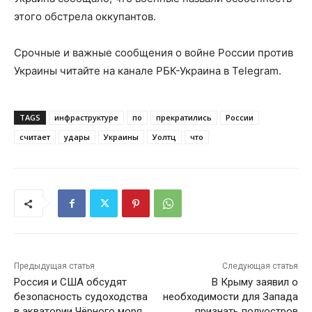
этого обстрела оккупантов.
Срочные и важные сообщения о войне России против
Украины читайте на канале РБК-Украина в Telegram.
TAGS
инфраструктуре
по
прекратились
России
считает
удары
Украины
Уолтц
что
Предыдущая статья
Следующая статья
Россия и США обсудят
В Крыму заявил о
безопасность судоходства
необходимости для Запада
в акватории Чёрного моря
признать полуостров