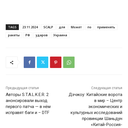
TAGS
23.11.2024
SCALP
для
Может
по
применять
ракеты
РФ
ударов
Украина
Предыдущая статья
Следующая статья
Авторы S.T.A.L.K.E.R. 2
Дэчжоу: Китайские ворота
анонсировали выход
в мир – Центр
первого патча — в нём
экономических и
исправят баги и – DTF
культурных исследований
провинции Шаньдун
«Китай-Россия-