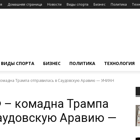
ия
Домашняя страница
Новости
Виды спорта
Бизнес
Политика
Техн
ВИДЫ СПОРТА
БИЗНЕС
ПОЛИТИКА
ТЕХНОЛОГИЯ
 комадна Трампа отправилась в Саудовскую Аравию — УНИАН
 – комадна Трампа
Саудовскую Аравию —