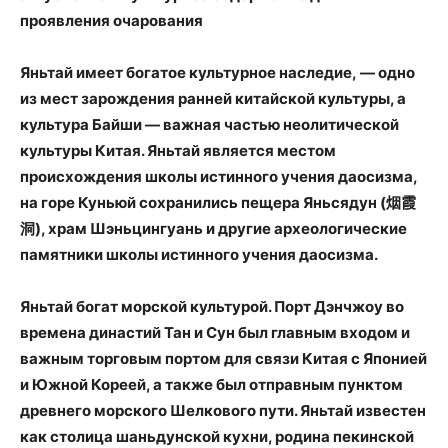
проявления очарования
Яньтай имеет богатое культурное наследие, — одно
из мест зарождения ранней китайской культуры, а
культура Байши — важная частью неолитической
культуры Китая. Яньтай является местом
происхождения школы истинного учения даосизма,
на горе Куньюй сохранились пещера Яньсядун (烟霞
洞), храм Шэньцингуань и другие археологические
памятники школы истинного учения даосизма.
Яньтай богат морской культурой. Порт Дэнчжоу во
времена династий Тан и Сун был главным входом и
важным торговым портом для связи Китая с Японией
и Южной Кореей, а также был отправным пунктом
древнего морского Шелкового пути. Яньтай известен
как столица шаньдунской кухни, родина пекинской