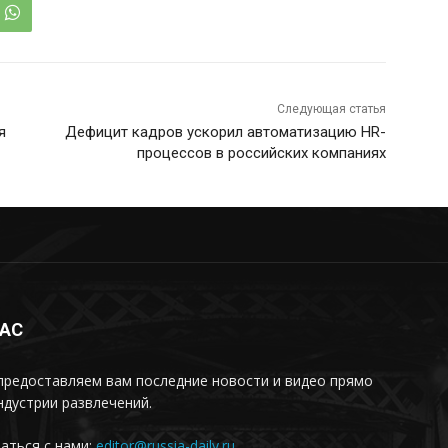
Следующая статья
я
Дефицит кадров ускорил автоматизацию HR-
процессов в российских компаниях
НАС
предоставляем вам последние новости и видео прямо
ндустрии развлечений.
аться с нами:
editor@russia-daily.ru