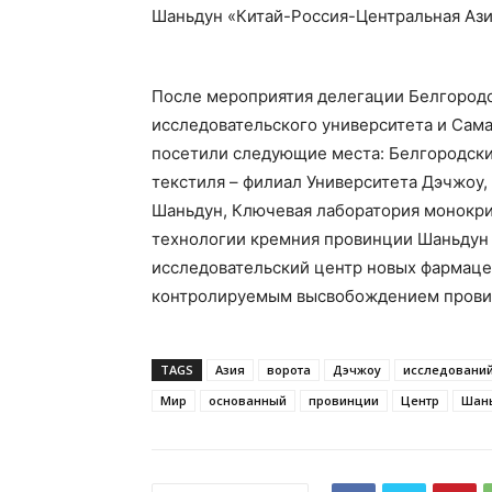
Шаньдун «Китай-Россия-Центральная Ази
После мероприятия делегации Белгородс
исследовательского университета и Сам
посетили следующие места: Белгородски
текстиля – филиал Университета Дэчжоу
Шаньдун, Ключевая лаборатория монокр
технологии кремния провинции Шаньдун 
исследовательский центр новых фармаце
контролируемым высвобождением прови
TAGS
Азия
ворота
Дэчжоу
исследовани
Мир
основанный
провинции
Центр
Шан