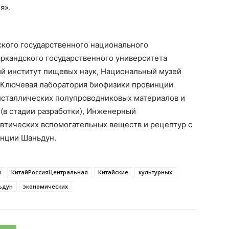
я».
кого государственного национального
аркандского государственного университета
й институт пищевых наук, Национальный музей
, Ключевая лаборатория биофизики провинции
исталлических полупроводниковых материалов и
(в стадии разработки), Инженерный
втических вспомогательных веществ и рецептур с
нции Шаньдун.
й
КитайРоссияЦентральная
Китайские
культурных
ьдун
экономических