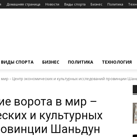
я
Домашняя страница
Новости
Виды спорта
Бизнес
Политика
Техн
ВИДЫ СПОРТА
БИЗНЕС
ПОЛИТИКА
ТЕХНОЛОГИЯ
в мир – Центр экономических и культурных исследований провинции Шань
ие ворота в мир –
ских и культурных
ровинции Шаньдун