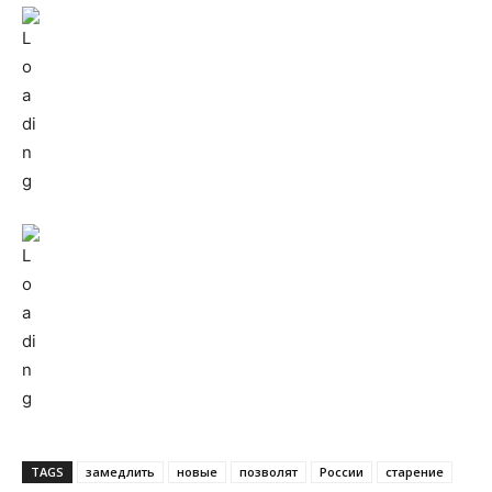
TAGS
замедлить
новые
позволят
России
старение