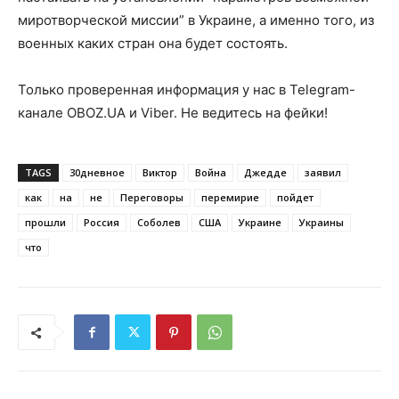
миротворческой миссии” в Украине, а именно того, из
военных каких стран она будет состоять.
Только проверенная информация у нас в Telegram-
канале OBOZ.UA и Viber. Не ведитесь на фейки!
TAGS
30дневное
Виктор
Война
Джедде
заявил
как
на
не
Переговоры
перемирие
пойдет
прошли
Россия
Соболев
США
Украине
Украины
что